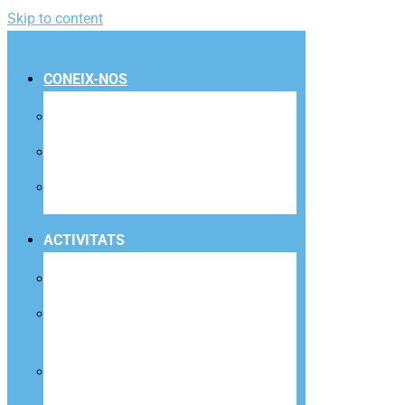
Skip to content
CONEIX-NOS
INSTAL·LACIONS
QUOTA CET10 PASS
EQUIP
ACTIVITATS
ACTIVITATS DIRIGIDES
ACTIVITATS PER A INFANTS I
JOVES
CURSOS I ACTIVITATS PER A
ADULTS