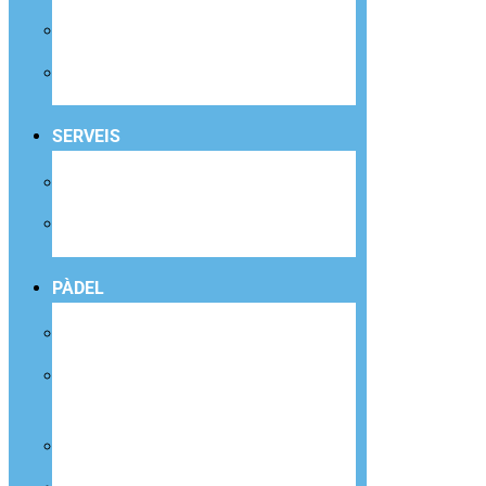
CYCLING
FESTA D’ANIVERSARI
SERVEIS
ENTRENADOR PERSONAL
FISIOTERÀPIA
PÀDEL
RESERVA DE PISTA
CURSOS DE PÀDEL PER A INFANTS I
JOVES
CURSOS DE PÀDEL ADULTS