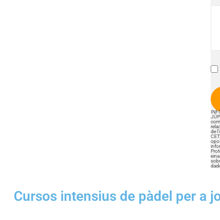
INF
JÚP
comu
rela
de l
CET1
opos
info
Prot
eina
sobr
dad
Cursos intensius de pàdel per a jo