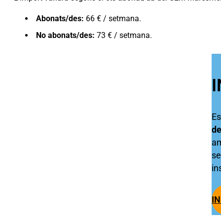
Abonats/des:
66
€ / setmana.
No abonats/des:
73 € / setmana.
Es
de
am
se
in
IN