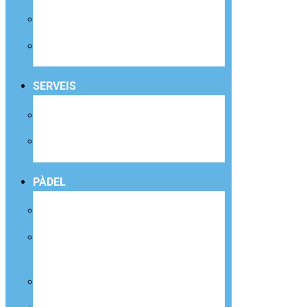
CYCLING
FESTA D’ANIVERSARI
SERVEIS
ENTRENADOR PERSONAL
FISIOTERÀPIA
PÀDEL
RESERVA DE PISTA
CURSOS DE PÀDEL PER A INFANTS I
JOVES
CURSOS DE PÀDEL ADULTS