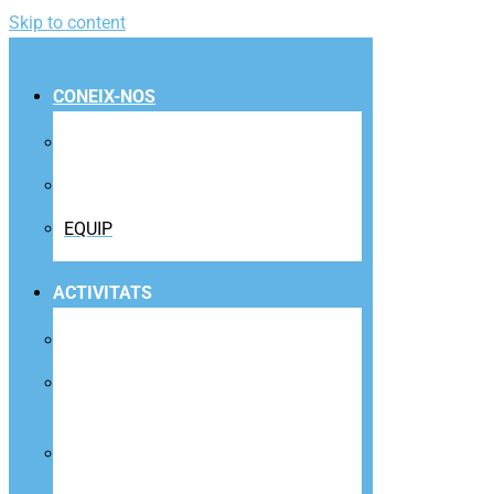
Skip to content
CONEIX-NOS
INSTAL·LACIONS
QUOTA CET10 PASS
EQUIP
ACTIVITATS
ACTIVITATS DIRIGIDES
ACTIVITATS PER A INFANTS I
JOVES
CURSOS I ACTIVITATS PER A
ADULTS