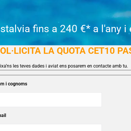
stalvia fins a 240 €* a l'any 
OL·LICITA LA QUOTA CET10 PA
ixa’ns les teves dades i aviat ens posarem en contacte amb tu.
m i cognoms
ail