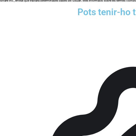
dflare Inc., entitat que tractarà determinades dades de l’usuari. Més informació sobre els termes i cond
Pots tenir-ho 