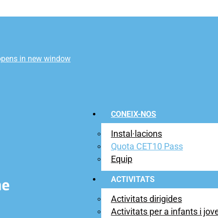
opens in new window
CONEIX-NOS
Instal·lacions
Quota CET10 Pass
Equip
ACTIVITATS
Activitats dirigides
Activitats per a infants i jov