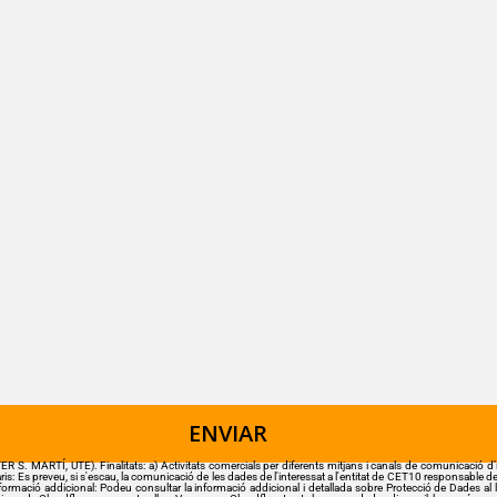
E). Finalitats: a) Activitats comercials per diferents mitjans i canals de comunicació d’iniciativ
s: Es preveu, si s'escau, la comunicació de les dades de l'interessat a l'entitat de CET10 responsable de l'ac
nformació addicional: Podeu consultar la informació addicional i detallada sobre Protecció de Dades al li