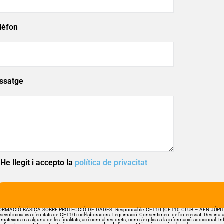
lèfon
ssatge
He llegit i accepto la
política de privacitat
RMACIÓ BÀSICA SOBRE PROTECCIÓ DE DADES. Responsable: CET10 (CET10 CLUB – AEN JÚPITER S. MARTÍ, UT
sevol iniciativa d'entitats de CET10 i col·laboradors. Legitimació: Consentiment de l'interessat. Destinatari
 mateixos o a alguna de les finalitats, així com altres drets, com s'explica a la informació addicional. I