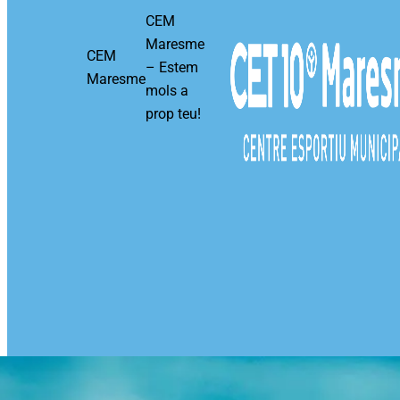
CEM
Maresme
CEM
– Estem
Maresme
mols a
prop teu!