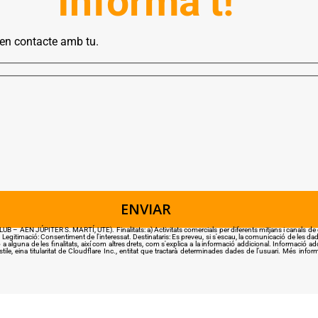
Informa’t!
 en contacte amb tu.
ITER S. MARTÍ, UTE). Finalitats: a) Activitats comercials per diferents mitjans i canals de comuni
 Legitimació: Consentiment de l'interessat. Destinataris: Es preveu, si s'escau, la comunicació de les dades 
o a alguna de les finalitats, així com altres drets, com s'explica a la informació addicional. Informació 
tile, eina titularitat de Cloudflare Inc., entitat que tractarà determinades dades de l’usuari. Més in