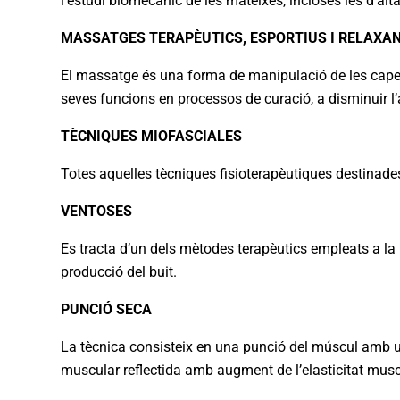
l’estudi biomecànic de les mateixes, incloses les d’alt
MASSATGES TERAPÈUTICS, ESPORTIUS I RELAXA
El massatge és una forma de manipulació de les capes 
seves funcions en processos de curació, a disminuir l’a
TÈCNIQUES MIOFASCIALES
Totes aquelles tècniques fisioterapèutiques destinades
VENTOSES
Es tracta d’un dels mètodes terapèutics empleats a la 
producció del buit.
PUNCIÓ SECA
La tècnica consisteix en una punció del múscul amb una
muscular reflectida amb augment de l’elasticitat musc