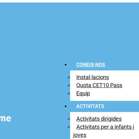
CONEIX-NOS
Instal·lacions
Quota CET10 Pass
Equip
ACTIVITATS
Activitats dirigides
Activitats per a infants i
joves