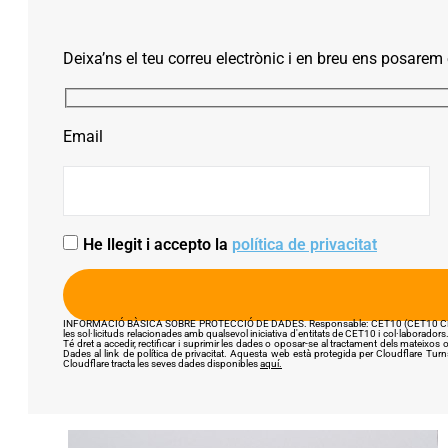
Deixa’ns el teu correu electrònic i en breu ens posarem
Email
He llegit i accepto la
política de privacitat
INFORMACIÓ BÀSICA SOBRE PROTECCIÓ DE DADES. Responsable: CET10 (CET10 CLUB – AEN JÚP
les sol·licituds relacionades amb qualsevol iniciativa d'entitats de CET10 i col·laboradors.
Té dret a accedir, rectificar i suprimir les dades o oposar-se al tractament dels mateixos 
Dades al link de política de privacitat. Aquesta web està protegida per Cloudflare Turns
Cloudflare tracta les seves dades disponibles
aquí.