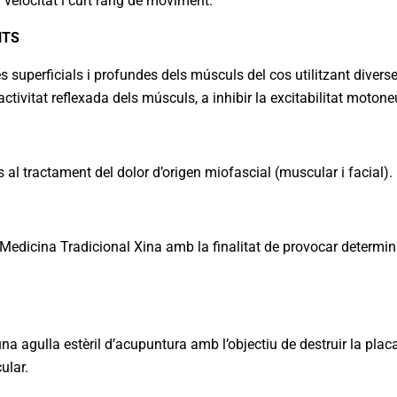
a velocitat i curt rang de moviment.
NTS
superficials i profundes dels músculs del cos utilitzant diverse
ctivitat reflexada dels músculs, a inhibir la excitabilitat motone
 al tractament del dolor d’origen miofascial (muscular i facial).
Medicina Tradicional Xina amb la finalitat de provocar determina
 agulla estèril d’acupuntura amb l’objectiu de destruir la placa
ular.