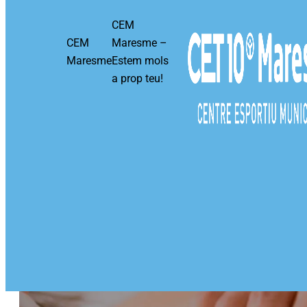
CEM
CEM
Maresme –
Maresme
Estem mols
a prop teu!